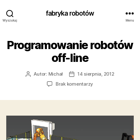
fabryka robotów
Wyszukaj
Menu
Programowanie robotów
off-line
Autor:
Michał
14 sierpnia, 2012
Autor
Data
wpisu
wpisu
do
Brak komentarzy
Programowanie
robotów
off-
line